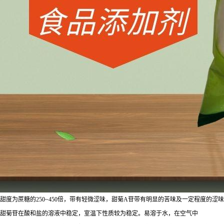
甜度为蔗糖的250~450倍，带有轻微涩味，甜菊A苷带有明显的苦味及一定程度的
甜菊苷在酸和盐的溶液中稳定，室温下性质较为稳定。易溶于水，在空气中