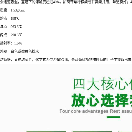
会迅速吸湿，室温下的溶解度超过40%。甜菊苷与柠檬酸或甘氨酸并用，味道良好；
密度：1.53g/cm3
熔点：198℃
沸点：963.3℃
闪点：290.3℃
折射率：1.646
外观：白色或微黄色粉末
甜菊糖，又称甜菊苷，化学式为C38H60O18，是从菊科植物甜叶菊的叶子中提取出来