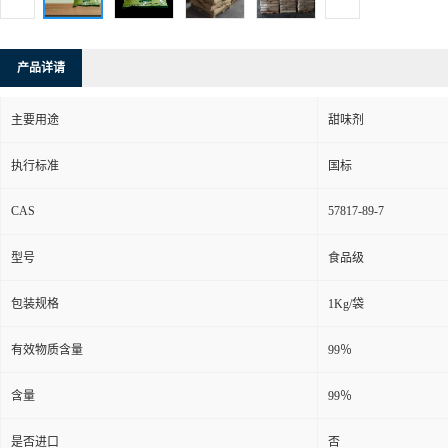
产品详请
主要用途
甜味剂
执行标准
国标
CAS
57817-89-7
型号
食品级
包装规格
1Kg/袋
有效物质含量
99％
含量
99％
是否进口
否