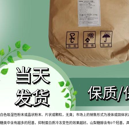
白色吸湿性粉末或晶状粉末、片状或颗粒，无臭；市场上的销售形式为液体或固体状态。沸点4
糖类中含有越多的羟基，抑制蛋白质冷冻变性的效果越好。山梨糖醇含有6个羟基，