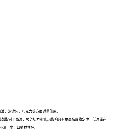
酱油、汤罐头、巧克力等方面适量使用。
粉醋酸酯对于高温、强剪切力和低pH影响具有更高黏度稳定性，低温储存
，不溶于水，口嚼弹性好。