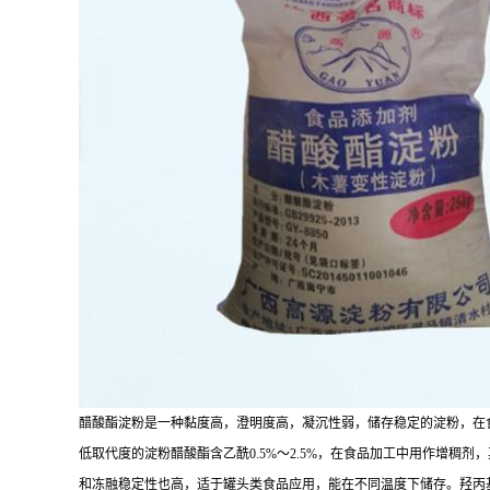
醋酸酯淀粉是一种黏度高，澄明度高，凝沉性弱，储存稳定的淀粉，在
低取代度的淀粉醋酸酯含乙酰0.5%～2.5%，在食品加工中用作增
和冻融稳定性也高，适于罐头类食品应用，能在不同温度下储存。羟丙基淀