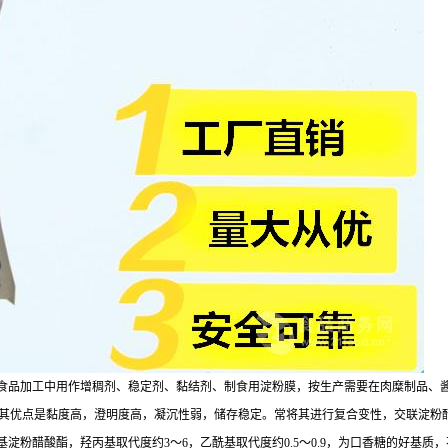
食品加工中用作增稠剂、稳定剂、黏结剂、制食用淀粉膜，按生产需要在肉糜制品、
稠剂，其优点是黏度高，澄明度高，凝沉性弱，储存稳定。常将其进行复合变性，交联淀
粉醋酸酯，羟丙基取代度约3～6，乙酰基取代度约0.5～0.9，为口香糖的好基质