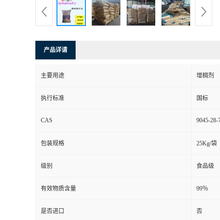
产品详请
主要用途
增稠剂
执行标准
国标
CAS
9045-28-
包装规格
25Kg/袋
级别
食品级
有效物质含量
99％
是否进口
否