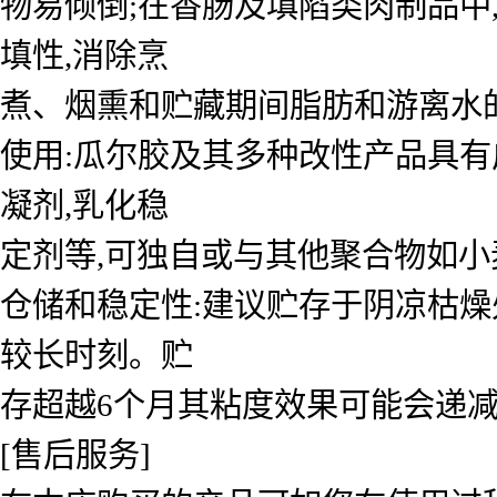
物易倾倒;在香肠及填陷类肉制品中
填性,消除烹
煮、烟熏和贮藏期间脂肪和游离水
使用:瓜尔胶及其多种改性产品具有广
凝剂,乳化稳
定剂等,可独自或与其他聚合物如
仓储和稳定性:建议贮存于阴凉枯
较长时刻。贮
存超越6个月其粘度效果可能会递
[售后服务]