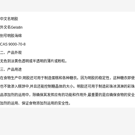
中文名明胶
外文名Gelatin
别号明胶海绵
CAS 9000-70-8
二、产品外观
无色到淡黄色透明或半透明的薄片或粉粒。
三、产品用途
在食物生产中,明胶还可用于制造蛋糕和各种糖衣。因为明胶的稳定性，这种糖衣即使
也不致渗入糕饼中,并且还能控制糖晶体的大小。明胶还可用于制造彩珠冰淇淋的彩
品添加剂的运用中，除确保其发挥应有的功能和作用外,最重要的是应确保食物的安
加剂的运用、保证食物添加剂运用的安全性。