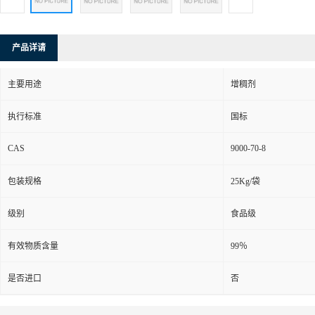
产品详请
主要用途
增稠剂
执行标准
国标
CAS
9000-70-8
包装规格
25Kg/袋
级别
食品级
有效物质含量
99％
是否进口
否