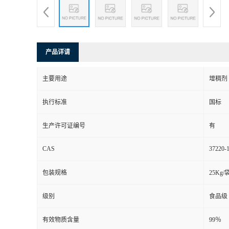
产品详请
主要用途
增稠剂
执行标准
国标
生产许可证编号
有
CAS
37220-
包装规格
25Kg/
级别
食品级
有效物质含量
99％