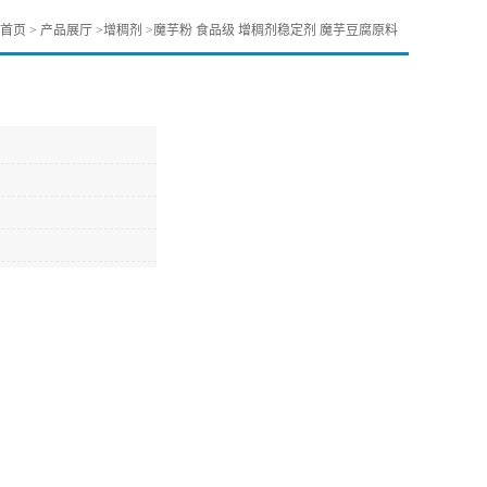
首页
>
产品展厅
>
增稠剂
>
魔芋粉 食品级 增稠剂稳定剂 魔芋豆腐原料