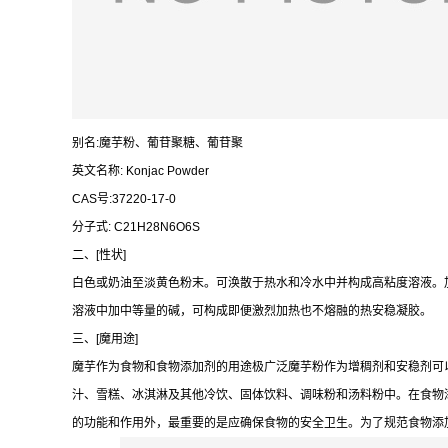
别名:魔芋粉、葡苷聚糖、葡苷聚
英文名称: Konjac Powder
CAS号:37220-17-0
分子式: C21H28N6O6S
二、[性状]
白色或奶油至淡黄色粉末。可涣散于热水和冷水中并构成高粘度溶液。
溶液中加中等量的碱，可构成即便激烈加热也不熔融的热安稳凝胶。
三、[魔用途]
魔芋作为食物和食物添加剂的用途极广泛魔芋粉作为增稠剂和安稳剂可
汁、雪糕、冰淇淋及其他冷饮、固体饮料、调味粉和汤料粉中。在食物
的功能和作用外，最重要的是应确保食物的安全卫生。为了规范食物添