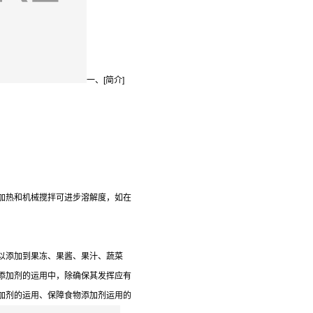
一、[简介]
加热和机械搅拌可进步溶解度，如在
以添加到果冻、果酱、果汁、蔬菜
添加剂的运用中，除确保其发挥应有
加剂的运用、保障食物添加剂运用的