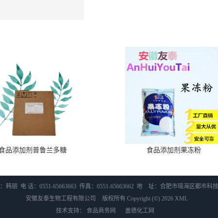
食品添加剂普鲁兰多糖
食品添加剂果冻粉
韩丽 电 话：0551-65663663 传真：0551-65663662 地 址：合肥市瑶海区都市
安徽友泰生物工程有限公司
版权所有 Copyright (©) 2026
XML
技术支持：
食品商务网
盖德化工网