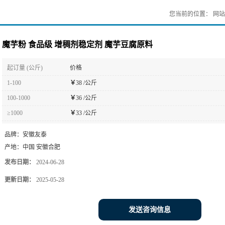
您当前的位置：
网站
魔芋粉 食品级 增稠剂稳定剂 魔芋豆腐原料
起订量 (公斤)
价格
1-100
￥
38 /公斤
100-1000
￥
36 /公斤
≥1000
￥
33 /公斤
品牌：
安徽友泰
产地：
中国 安徽合肥
发布日期：
2024-06-28
更新日期：
2025-05-28
发送咨询信息