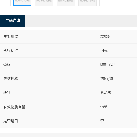
产品详请
主要用途
增稠剂
执行标准
国标
CAS
9004-32-4
包装规格
25Kg/袋
级别
食品级
有效物质含量
99％
是否进口
否