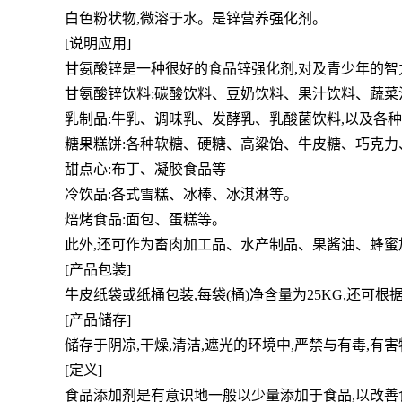
白色粉状物,微溶于水。是锌营养强化剂。
[说明应用]
甘氨酸锌是一种很好的食品锌强化剂,对及青少年的智
甘氨酸锌饮料:碳酸饮料、豆奶饮料、果汁饮料、蔬
乳制品:牛乳、调味乳、发酵乳、乳酸菌饮料,以及各
糖果糕饼:各种软糖、硬糖、高粱饴、牛皮糖、巧克
甜点心:布丁、凝胶食品等
冷饮品:各式雪糕、冰棒、冰淇淋等。
焙烤食品:面包、蛋糕等。
此外,还可作为畜肉加工品、水产制品、果酱油、蜂蜜
[产品包装]
牛皮纸袋或纸桶包装,每袋(桶)净含量为25KG,还可
[产品储存]
储存于阴凉,干燥,清洁,遮光的环境中,严禁与有毒,有
[定义]
食品添加剂是有意识地一般以少量添加于食品,以改