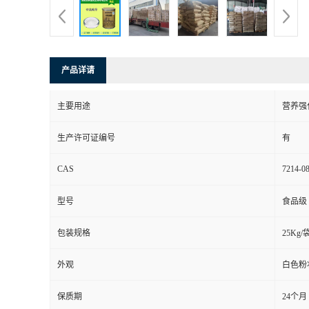
产品详请
主要用途
营养强
生产许可证编号
有
CAS
7214-08
型号
食品级
包装规格
25Kg/
外观
白色粉
保质期
24个月