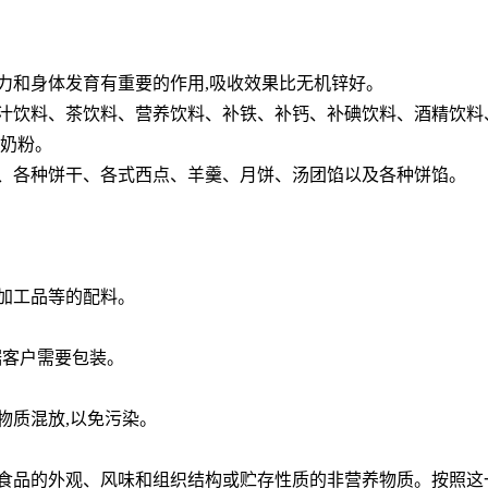
力和身体发育有重要的作用,吸收效果比无机锌好。
菜汁饮料、茶饮料、营养饮料、补铁、补钙、补碘饮料、酒精饮
料
种奶粉。
力、各种饼干、各式西点、羊羹、月饼、汤团馅以及各种饼馅。
加工品等的配料。
根据客户需要包装。
害物质混放,以免污染。
善食品的外观、风味和组织结构或贮存性质的非营养物质。按照这