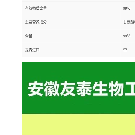
有效物质含量
99％
主要营养成分
甘氨酸
含量
99％
是否进口
否