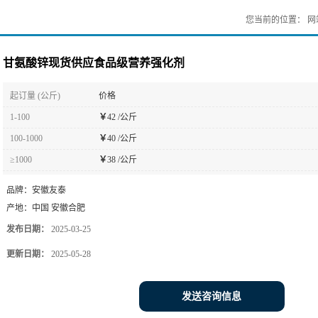
您当前的位置：
网
甘氨酸锌现货供应食品级营养强化剂
起订量 (公斤)
价格
1-100
￥
42 /公斤
100-1000
￥
40 /公斤
≥1000
￥
38 /公斤
品牌：
安徽友泰
产地：
中国 安徽合肥
发布日期：
2025-03-25
更新日期：
2025-05-28
发送咨询信息