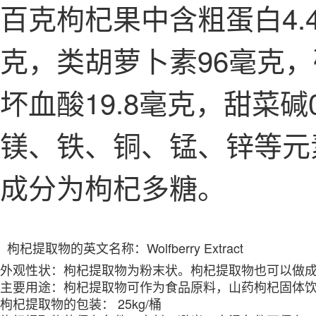
百克枸杞果中含粗蛋白4.4
克，类胡萝卜素96毫克，硫
坏血酸19.8毫克，甜菜
镁、铁、铜、锰、锌等元
成分为枸杞多糖。
枸杞提取物的
英文名称
：
Wolfberry Extract
外观性状：
枸杞提取物为
粉末
状
。
枸杞提取物也可以做
主要用途：
枸杞提取物可作为
食品
原料
，
山药枸杞
固体
枸杞提取物的
包
装： 25kg/桶