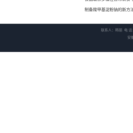
制备羧甲基淀粉钠的新方
联系人：韩丽 电 话：0
安