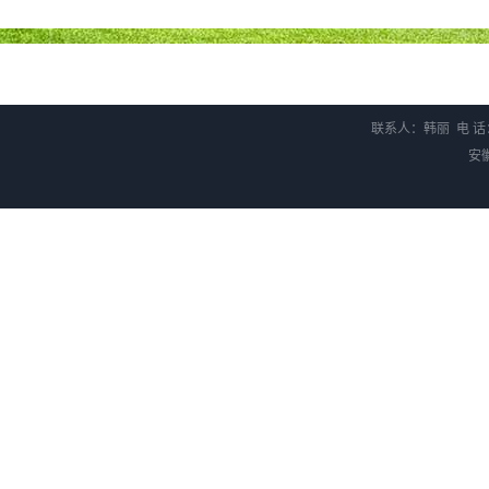
信用、守合同，生产的甜
证，并以核潜艇般的姿态
前进，以多品种经营特色
联系人：韩丽 电 话：0
安
果您对我们的甜味剂、增
剂、着色剂、营养强化卷
程...