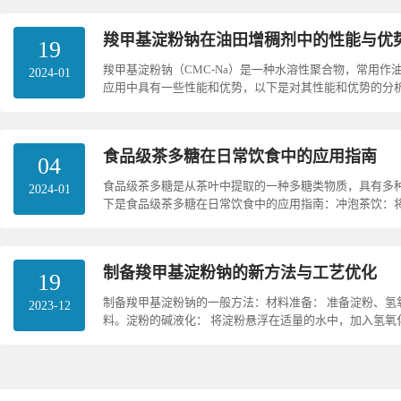
羧甲基淀粉钠在油田增稠剂中的性能与优
19
羧甲基淀粉钠（CMC-Na）是一种水溶性聚合物，常用作
2024-01
应用中具有一些性能和优势，以下是对其性能和优势的分析：
具有良好的水溶性，可以在水中迅速分散和溶解，形成稳定的
食品级茶多糖在日常饮食中的应用指南
04
食品级茶多糖是从茶叶中提取的一种多糖类物质，具有多
2024-01
下是食品级茶多糖在日常饮食中的应用指南：冲泡茶饮：
的茶饮中，如绿茶、红茶或花草茶。它不仅可以为茶饮增添口
制备羧甲基淀粉钠的新方法与工艺优化
19
制备羧甲基淀粉钠的一般方法：材料准备： 准备淀粉、氢
2023-12
料。淀粉的碱液化： 将淀粉悬浮在适量的水中，加入氢氧
处理使淀粉成为易于反应的状态。羧甲基化反应： 在液化淀粉