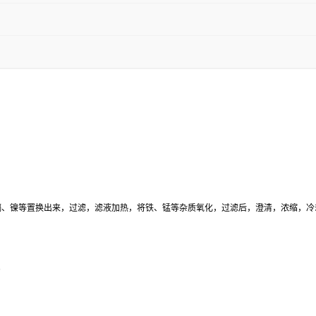
镉、镍等置换出来，过滤，滤液加热，将铁、锰等杂质氧化，过滤后，澄清，浓缩，冷
。