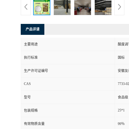
产品详请
主要用途
酸度调
执行标准
国标
生产许可证编号
安徽友
CAS
7733-02
型号
食品级
25*1
包装规格
有效物质含量
99％