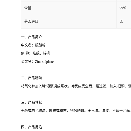
含量
99％
是否进口
否
一、产品简介：
中文名：硫酸锌
别 称：皓矾、锌矾
英文名：Zinc sulphate
二、产品制法：
将氧化锌加入稀 溶液调成浆状，待反应完全后，经过滤，加入 把铜、
三、产品性状：
无色或白色结晶、颗粒或粉末，别名皓矾。无气味。味涩。不溶于乙醇
四、产品用途：