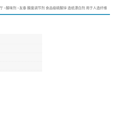
厅
>
酸味剂
>
友泰 酸度调节剂 食品级硫酸锌 造纸漂白剂 用于人造纤维