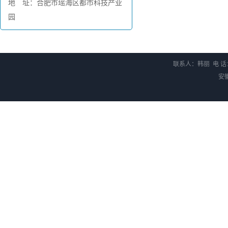
地 址：合肥市瑶海区都市科技产业
园
联系人：韩丽 电 话：0
安