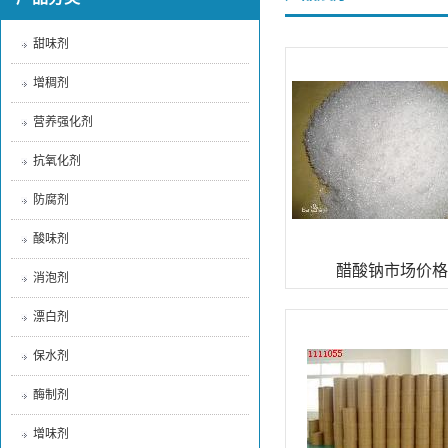
甜味剂
增稠剂
营养强化剂
抗氧化剂
防腐剂
酸味剂
醋酸钠市场价格
消泡剂
漂白剂
保水剂
酶制剂
增味剂