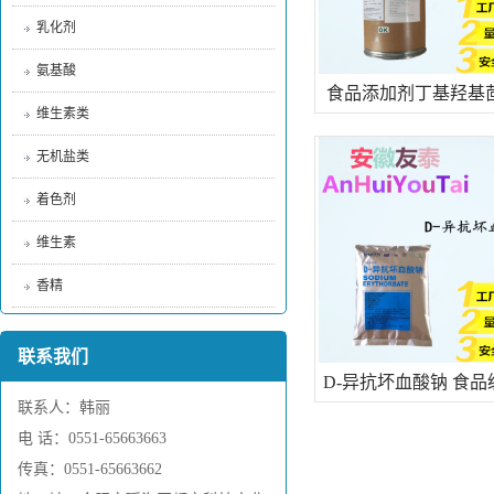
乳化剂
氨基酸
食品添加剂丁基羟基
维生素类
BHA
无机盐类
着色剂
维生素
香精
联系我们
D-异抗坏血酸钠 食品
联系人：韩丽
品 抗氧化剂 异vc钠 
电 话：0551-65663663
传真：0551-65663662