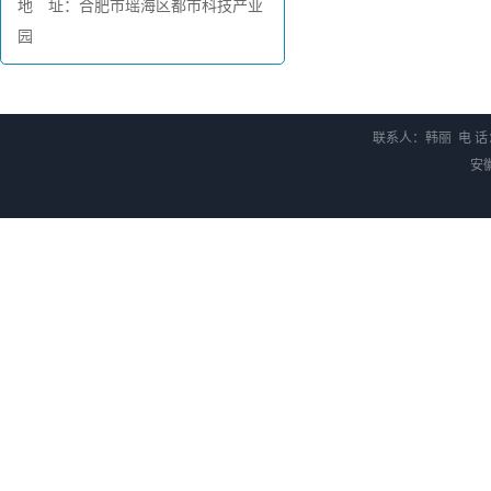
地 址：合肥市瑶海区都市科技产业
园
联系人：韩丽 电 话：0
安