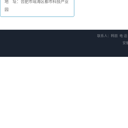
地 址：合肥市瑶海区都市科技产业
园
联系人：韩丽 电 话：0
安