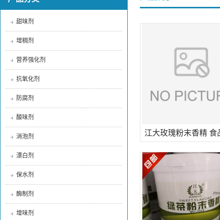
甜味剂
增稠剂
营养强化剂
抗氧化剂
防腐剂
酸味剂
江大玫瑰粉末香精 食
消泡剂
剂 耐高温烘焙炒货冷
漂白剂
保水剂
酶制剂
增味剂