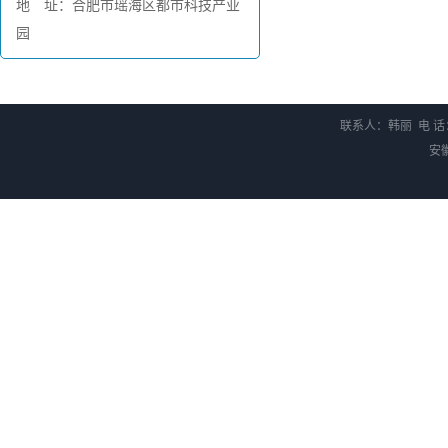
地 址：合肥市瑶海区都市科技产业
园
联系人：韩丽 电 话：0
安