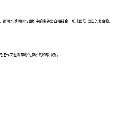
而疏水基团则与面粉中的麦谷蛋白相结合，形成面筋-蛋白的复合物。
乳酸钙还作面包发酵粉的膨松剂和缓冲剂。