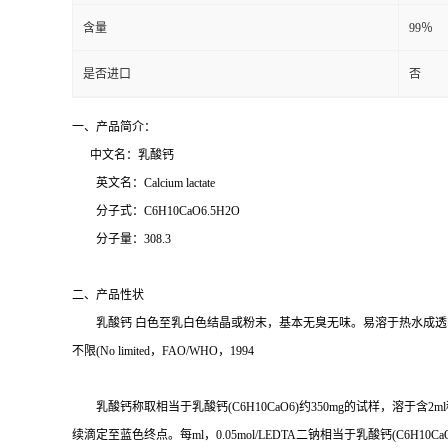
含量
99％
是否进口
否
一、产品简介：
中文名：乳酸钙
英文名：Calcium lactate
分子式：C6H10CaO6.5H2O
分子量：308.3
二、产品性状
乳酸钙 白色至乳白色结晶或粉末，基本无臭无味。易溶于热水成透明或微混浊
不限(No limited，FAO/WHO，1994
乳酸钙称取相当于乳酸钙(C6H10CaO6)约350mg的试样，溶于含2ml稀盐酸试
续滴定至蓝色终点。每ml，0.05mol/LEDTA二钠相当于乳酸钙(C6H10CaO6