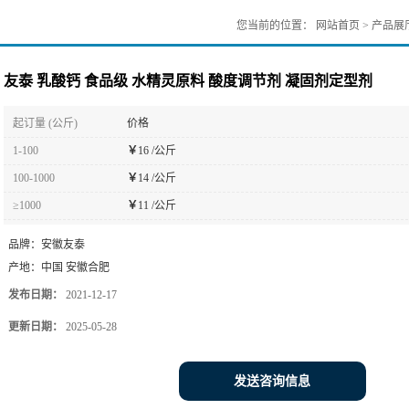
您当前的位置：
网站首页
>
产品展
友泰 乳酸钙 食品级 水精灵原料 酸度调节剂 凝固剂定型剂
起订量 (公斤)
价格
1-100
￥
16 /公斤
100-1000
￥
14 /公斤
≥1000
￥
11 /公斤
品牌：
安徽友泰
产地：
中国 安徽合肥
发布日期：
2021-12-17
更新日期：
2025-05-28
发送咨询信息