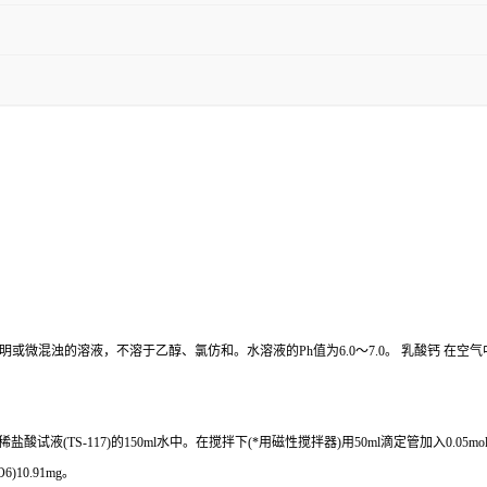
的溶液，不溶于乙醇、氯仿和。水溶液的Ph值为6.0～7.0。 乳酸钙 在空气中易风化
液(TS-117)的150ml水中。在搅拌下(*用磁性搅拌器)用50ml滴定管加入0.05mol/L
)10.91mg。