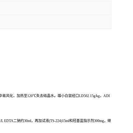
，加热至120℃失去结晶水。雄小白鼠经口LD502.15g/kg，ADI
 EDTA二钠约30ml，再加试液(TS-224)15ml和羟基蓝指示剂300mg，继