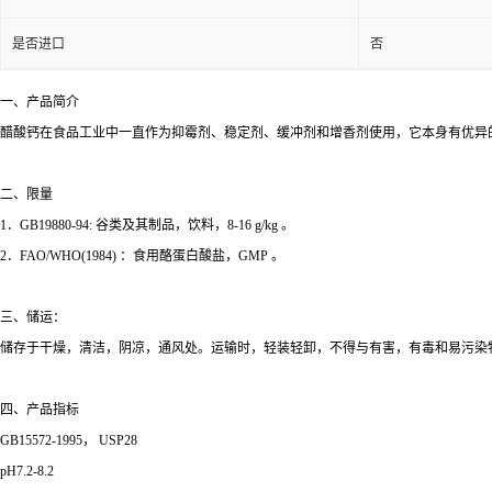
是否进口
否
一、产品简介
醋酸钙在食品工业中一直作为抑霉剂、稳定剂、缓冲剂和增香剂使用，它本身有优异的
二、限量
1．GB19880-94: 谷类及其制品，饮料，8-16 g/kg 。
2．FAO/WHO(1984) ：食用酪蛋白酸盐，GMP 。
三、储运：
储存于干燥，清洁，阴凉，通风处。运输时，轻装轻卸，不得与有害，有毒和易污染
四、产品指标
GB15572-1995， USP28
pH7.2-8.2