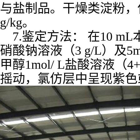
与盐制品。干燥类淀粉，使用
g/kg。
7.鉴定方法： 在10 mL
硝酸钠溶液（3 g/L）及5
甲醇1mol/ L盐酸溶液（
摇动，氯仿层中呈现紫色