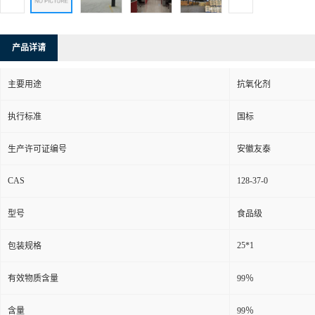
产品详请
主要用途
抗氧化剂
执行标准
国标
生产许可证编号
安徽友泰
CAS
128-37-0
型号
食品级
25*1
包装规格
有效物质含量
99％
含量
99％