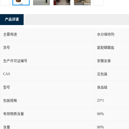
产品详请
主要用途
水分保持剂
货号
复配磷酸盐
生产许可证编号
安徽友泰
CAS
见包装
型号
食品级
25*1
包装规格
有效物质含量
99％
含量
99％