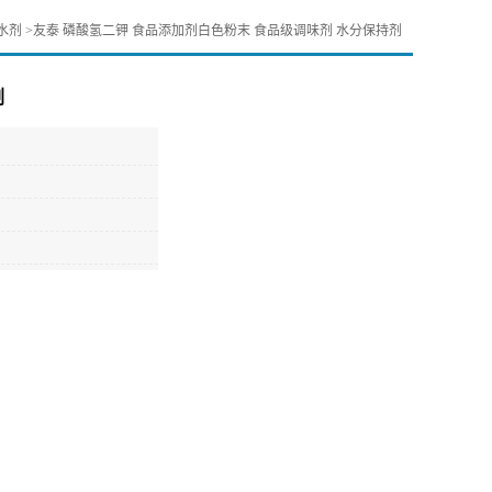
水剂
>
友泰 磷酸氢二钾 食品添加剂白色粉末 食品级调味剂 水分保持剂
剂