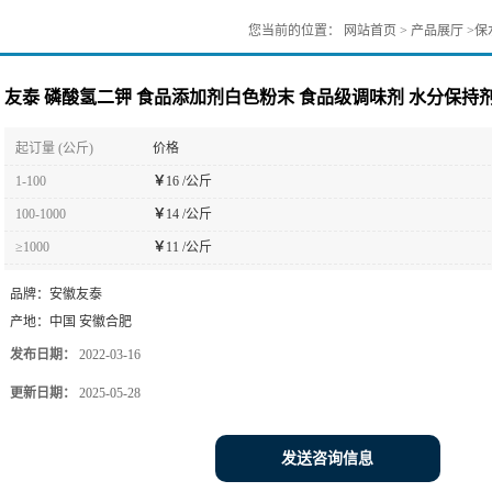
您当前的位置：
网站首页
>
产品展厅
>
保
友泰 磷酸氢二钾 食品添加剂白色粉末 食品级调味剂 水分保持
起订量 (公斤)
价格
1-100
￥
16 /公斤
100-1000
￥
14 /公斤
≥1000
￥
11 /公斤
品牌：
安徽友泰
产地：
中国 安徽合肥
发布日期：
2022-03-16
更新日期：
2025-05-28
发送咨询信息