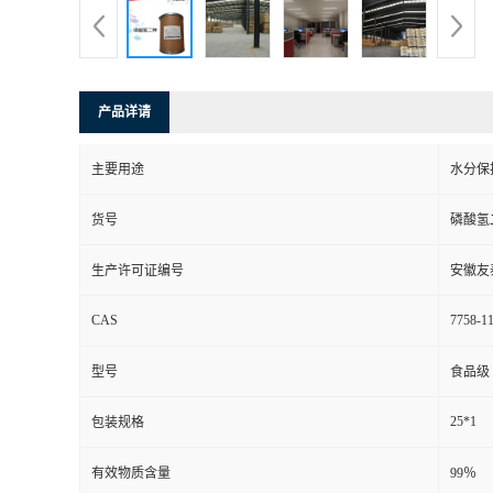
产品详请
主要用途
水分保
货号
磷酸氢
生产许可证编号
安徽友
CAS
7758-11
型号
食品级
25*1
包装规格
有效物质含量
99％