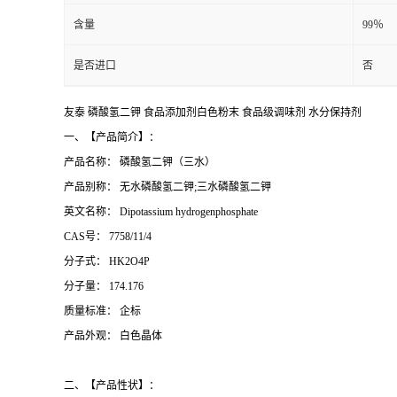
含量
99％
是否进口
否
友泰 磷酸氢二钾 食品添加剂白色粉末 食品级调味剂 水分保持剂
一、【产品简介】：
产品名称： 磷酸氢二钾（三水）
产品别称： 无水磷酸氢二钾;三水磷酸氢二钾
英文名称： Dipotassium hydrogenphosphate
CAS号： 7758/11/4
分子式： HK2O4P
分子量： 174.176
质量标准： 企标
产品外观： 白色晶体
二、【产品性状】：