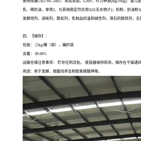
使用限量GB2760--2002：各类食品，GMP。作为钾源(mg/100g)
乳、稀奶油，单用2，与其他稳定剂合用3(以无水物计)；奶粉、奶油粉5(以
发酵用剂，调味剂，膨松剂，乳制品的温和碱性剂，滑石的脱铁剂，无
四、【储存】：
包装： 25kg/桶（袋），编织袋
含量： 99.00%
运输仓储注意事项： 贮存在阴凉处。 使容器保持密闭，储存在干燥通
用途：用于发酵、细菌培养及制取焦磷酸钾等。