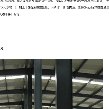
：婴儿配方粉≤1000；较大婴儿配方食品400～1500；婴幼儿补充谷粉200～1000(均以
无水物计)；加工干酪9(总磷酸盐量，以磷计)；即食肉汤、羹1000mg/kg(磷酸盐总量
乳咖啡伴侣粉等。
风处。