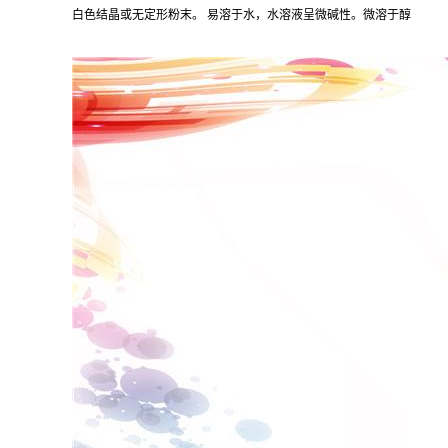
白色结晶或无定形粉末。 易溶于水，水溶液呈微碱性。微溶于醇