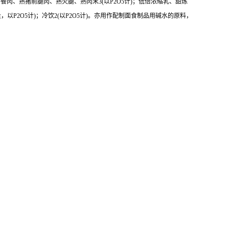
钾计)：午餐肉、熟猪前腿肉、熟火腿、熟肉末3(以P2O5计)；低倍浓缩乳、甜炼
，以P2O5计)；冷饮2(以P2O5计)。亦用作配制面食制品用碱水的原料，