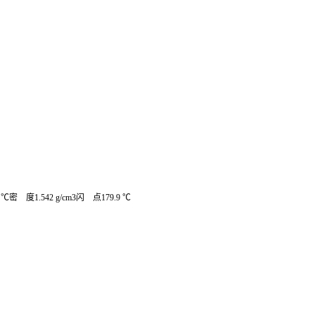
密 度1.542 g/cm3闪 点179.9 ℃