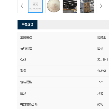
产品详请
主要用途
防腐剂
执行标准
国标
CAS
501-30-4
型号
食品级
1*25
包装规格
成分
其他
有效物质含量
99％