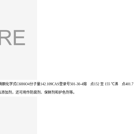
式C6H6O4分子量142.109CAS登录号501-30-4熔 点152 至 155 ℃沸 点401.7 ℃
食品添加剂，还可用作防腐剂、保鲜剂和护色剂等。