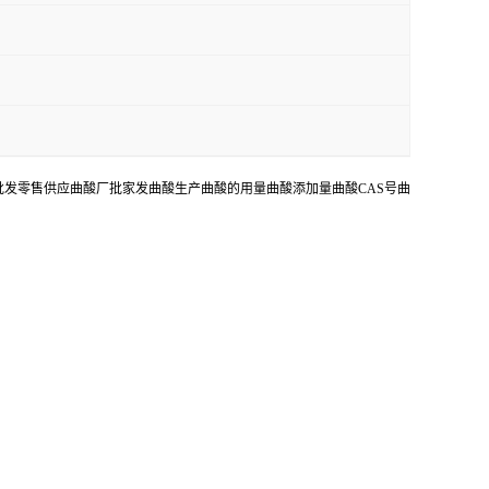
发零售供应曲酸厂批家发曲酸生产曲酸的用量曲酸添加量曲酸CAS号曲