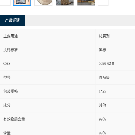
产品详请
主要用途
防腐剂
执行标准
国标
CAS
5026-62-0
型号
食品级
1*25
包装规格
成分
其他
有效物质含量
99％
含量
99％