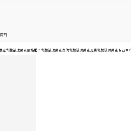
腐剂
供应乳酸链球菌素价格报价乳酸链球菌素直供乳酸链球菌素现货乳酸链球菌素专业生产乳