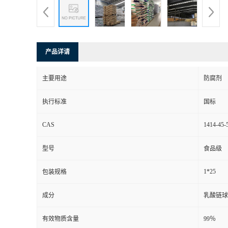
产品详请
主要用途
防腐剂
执行标准
国标
CAS
1414-45-
型号
食品级
1*25
包装规格
成分
乳酸链球
有效物质含量
99％