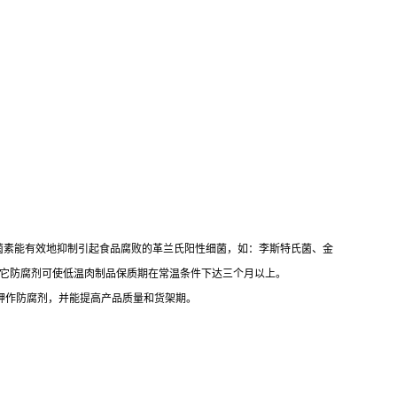
菌素能有效地抑制引起食品腐败的革兰氏阳性细菌，如：李斯特氏菌、金
合少量其它防腐剂可使低温肉制品保质期在常温条件下达三个月以上。
酸钾作防腐剂，并能提高产品质量和货架期。