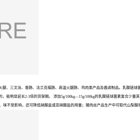
火腿、三文治、香肠、法兰克福肠、高温火腿肠、鸡肉类产品及酱卤制品。乳酸链球
显延长2-3倍的货架期。 添加5g/100kg—15g/100kg的乳酸链球菌素复
色、香、味不受影响，还可降低硝酸盐或亚硝酸盐的用量；猪肉丝产品生产中可取代山梨