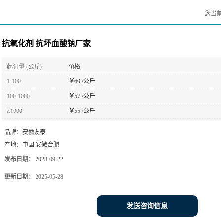
您当
抗氧化剂 抗坏血酸钠厂家
起订量 (公斤)
价格
1-100
￥
60 /公斤
100-1000
￥
57 /公斤
≥1000
￥
55 /公斤
品牌：
安徽友泰
产地：
中国 安徽合肥
发布日期：
2023-09-22
更新日期：
2025-05-28
发送咨询信息