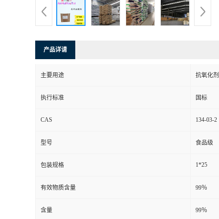
产品详请
主要用途
抗氧化剂
执行标准
国标
CAS
134-03-2
型号
食品级
1*25
包装规格
有效物质含量
99％
含量
99％