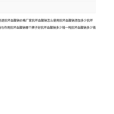
钠用途抗坏血酸钠价格厂家抗坏血酸钠怎么使用抗坏血酸钠添加多少抗坏
钠与作用抗坏血酸钠哪个牌子好抗坏血酸钠多少钱一吨抗坏血酸钠多少钱