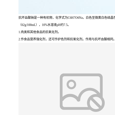
抗坏血酸钠是一种有机物，化学式为C6H7O6Na，白色至微黄白色
（62g/100mL），10%水溶液pH约7.5。
1.肉类和其他食品的抗氧化剂。
2.作食品营养强化剂，还可作护色剂和抗氧化剂。作用与抗坏血酸相同