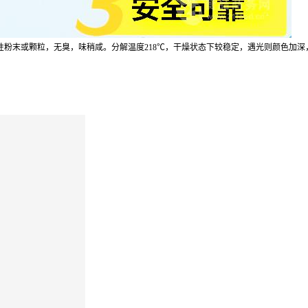
结晶性粉末或颗粒，无臭，味稍咸。分解温度218℃，干燥状态下较稳定，遇光则颜色加
。