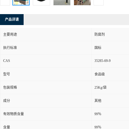
产品详请
主要用途
防腐剂
执行标准
国标
CAS
35285-69-9
型号
食品级
包装规格
25Kg/袋
成分
其他
有效物质含量
99％
含量
99％