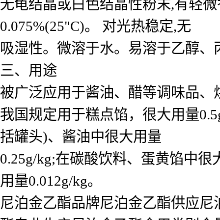
无龟结晶或白色结晶性粉末,有轻微香味
0.075%(25"C)。 对光热稳定,无
吸湿性。微溶于水。易溶于乙醇、
三、用途
被广泛应用于酱油、醋等调味品、
我国规定用于糕点馅，很大用量0.5g
括罐头)、酱油中很大用量
0.25g/kg;在碳酸饮料、蛋黄馅中很
用量0.012g/kg。
尼泊金乙酯品牌尼泊金乙酯供应尼