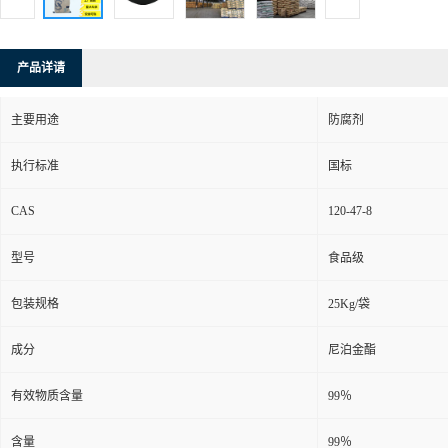
产品详请
主要用途
防腐剂
执行标准
国标
CAS
120-47-8
型号
食品级
包装规格
25Kg/袋
成分
尼泊金酯
有效物质含量
99％
含量
99％