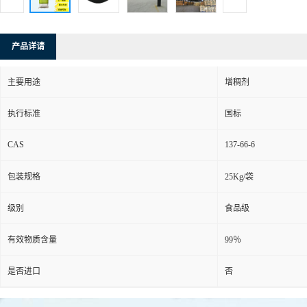
产品详请
主要用途
增稠剂
执行标准
国标
CAS
137-66-6
包装规格
25Kg/袋
级别
食品级
有效物质含量
99％
是否进口
否