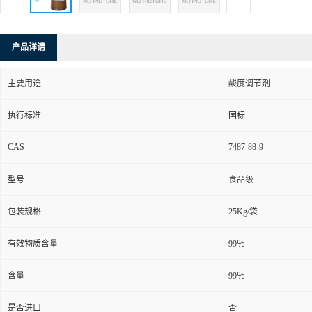
产品详请
主要用途
酸度调节剂
执行标准
国标
CAS
7487-88-9
型号
食品级
包装规格
25Kg/袋
有效物质含量
99％
含量
99％
是否进口
否