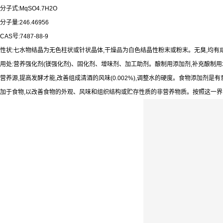
分子式:MqSO4.7H2O
分子量:246.46956
CAS号:7487-88-9
性状:七水物结晶为无色柱状或针状晶体,干燥品为白色结晶性粉末或粉末。无臭,均有
用处:营养强化剂(镁强化剂)、固化剂、增味剂、加工助剂。酿制用添加剂,补充酿制用
营养源,提高发酵才能,改善组成清酒的风味(0.002%),调整水的硬度。食物添加剂是
加于食物,以改善食物的外观、风味和组织结构或贮存性质的非营养物质。按照这一界