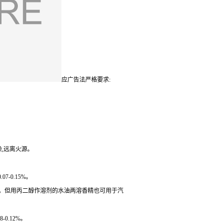
应广告法严格要求:
染,远离火源。
-0.15%。
左右。但用丙二醇作溶剂的水油两溶香精也可用于汽
0.12%。