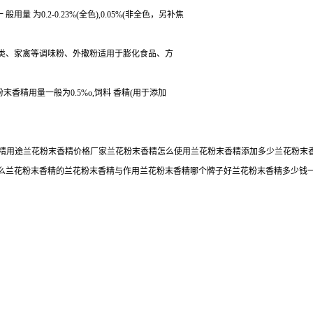
为0.2-0.23%(全色),0.05%(非全色，另补焦
菜类、家禽等调味粉、外撒粉适用于膨化食品、方
粉末香精用量一般为0.5%o,饲料 香精(用于添加
末香精用途兰花粉末香精价格厂家兰花粉末香精怎么使用兰花粉末香精添加多少兰花粉
么兰花粉末香精的兰花粉末香精与作用兰花粉末香精哪个牌子好兰花粉末香精多少钱