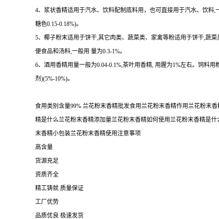
4、浆状香精适用于汽水、饮料配制底料用，也可直接用于汽水、饮料,一 般用量 
糖色0.15-0.18%)。
5、椰子粉末适用于饼干,其它肉类、蔬菜类、家禽等粉适用于饼干,蔬
便食品和汤料,一般用 量为0.3-1%。
6、酒用香精用量一般为0.04-0.1%,茶叶用香精, 用腥为1%左右。饲料用
剂)(5%-10%)。
食用类别含量99% 兰花粉末香精批发食用兰花粉末香精作用兰花粉
精是什么兰花粉末香精添加量兰花粉末香精如何使用兰花粉末香精是什
末香精小包装兰花粉末香精使用注意事项
高含量
货源充足
资质齐全
精工铸就 质量保证
工厂优势
品质优良 极速发货