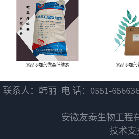
食品添加剂微晶纤维素
食品添加剂
联系人：韩丽 电 话：0551-6566
安徽友泰生物工程
技术支