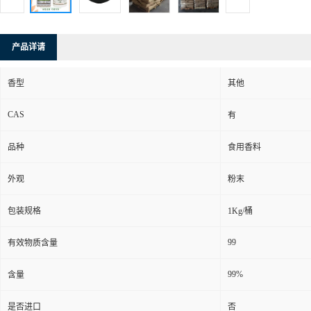
产品详请
香型
其他
CAS
有
品种
食用香料
外观
粉末
包装规格
1Kg/桶
99
有效物质含量
99%
含量
是否进口
否