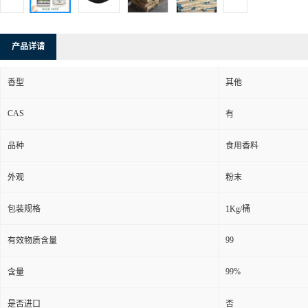
产品详请
香型
其他
CAS
有
品种
食用香料
外观
粉末
包装规格
1Kg/桶
99
有效物质含量
99%
含量
是否进口
否