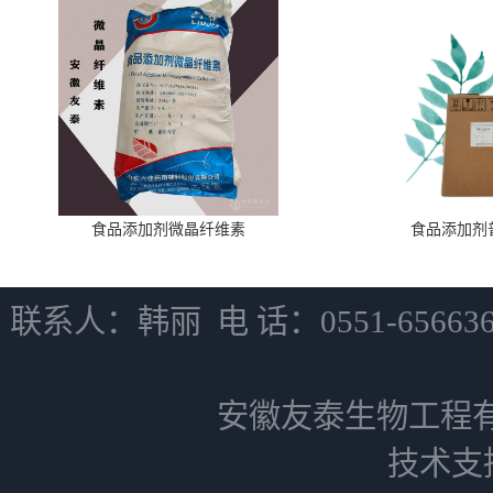
食品添加剂微晶纤维素
食品添加剂
联系人：韩丽 电 话：0551-6566
安徽友泰生物工程
技术支