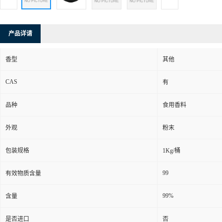
产品详请
香型
其他
CAS
有
品种
食用香料
外观
粉末
包装规格
1Kg/桶
99
有效物质含量
99%
含量
是否进口
否