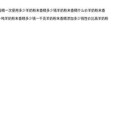
末香精一次使用多少羊奶粉末香精多少钱羊奶粉末香精什么价羊奶粉末香
一吨羊奶粉末香精多少钱一千克羊奶粉末香精添加多少钱性价比高羊奶粉