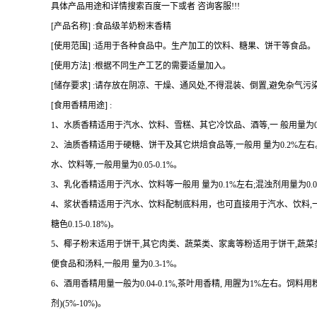
具体产品用途和详情搜索百度一下或者 咨询客服!!!
[产品名称] :食品级羊奶粉末香精
[使用范围] :适用于各种食品中。生产加工的饮料、糖果、饼干等食品。
[使用方法] :根据不同生产工艺的需要适量加入。
[储存要求] :请存放在阴凉、干燥、通风处,不得混装、倒置,避免杂气污
[食用香精用途] :
1、水质香精适用于汽水、饮料、雪糕、其它冷饮品、酒等,一 般用量为0.07
2、油质香精适用于硬糖、饼干及其它烘焙食品等,一般用 量为0.2%
水、饮料等,一般用量为0.05-0.1%。
3、乳化香精适用于汽水、饮料等一般用 量为0.1%左右;混浊剂用量为0.08-
4、浆状香精适用于汽水、饮料配制底料用，也可直接用于汽水、饮料,一 般用量 
糖色0.15-0.18%)。
5、椰子粉末适用于饼干,其它肉类、蔬菜类、家禽等粉适用于饼干,蔬
便食品和汤料,一般用 量为0.3-1%。
6、酒用香精用量一般为0.04-0.1%,茶叶用香精, 用腥为1%左右。饲料用
剂)(5%-10%)。