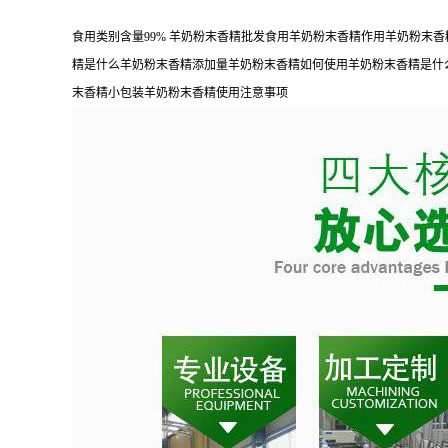
食用类别含量99% 羊奶粉末香精批发食用羊奶粉末香精作用羊奶粉
精是什么羊奶粉末香精添加量羊奶粉末香精如何使用羊奶粉末香精是什
末香精小包装羊奶粉末香精使用注意事项