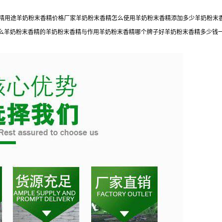
末香精用途羊奶粉末香精价格厂家羊奶粉末香精怎么使用羊奶粉末香精添加多少羊奶粉
么羊奶粉末香精的羊奶粉末香精与作用羊奶粉末香精哪个牌子好羊奶粉末香精多少钱