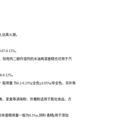
染,远离火源。
-0.15%。
左右。但用丙二醇作溶剂的水油两溶香精也可用于汽
0.12%。
为0.2-0.23%(全色),0.05%(非全色，另补焦
菜类、家禽等调味粉、外撒粉适用于膨化食品、方
粉末香精用量一般为0.5%o,饲料 香精(用于添加