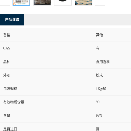
产品详请
香型
其他
CAS
有
品种
食用香料
外观
粉末
包装规格
1Kg/桶
99
有效物质含量
99%
含量
是否进口
否