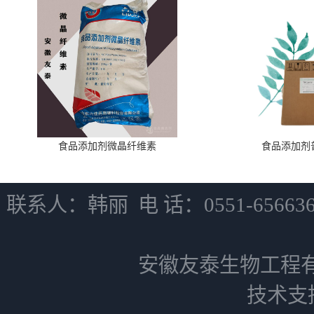
食品添加剂微晶纤维素
食品添加剂
联系人：韩丽 电 话：0551-6566
安徽友泰生物工程
技术支