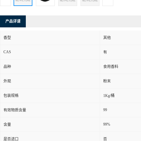
产品详请
香型
其他
CAS
有
品种
食用香料
外观
粉末
包装规格
1Kg/桶
99
有效物质含量
99%
含量
是否进口
否