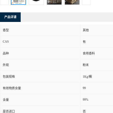
产品详请
香型
其他
CAS
有
品种
食用香料
外观
粉末
包装规格
1Kg/桶
99
有效物质含量
99%
含量
是否进口
否