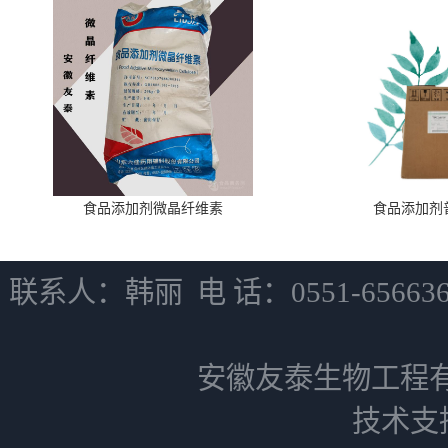
食品添加剂微晶纤维素
食品添加剂
联系人：韩丽 电 话：0551-6566
安徽友泰生物工程
技术支