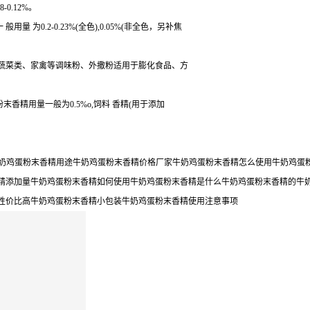
0.12%。
为0.2-0.23%(全色),0.05%(非全色，另补焦
,蔬菜类、家禽等调味粉、外撒粉适用于膨化食品、方
粉末香精用量一般为0.5%o,饲料 香精(用于添加
用牛奶鸡蛋粉末香精用途牛奶鸡蛋粉末香精价格厂家牛奶鸡蛋粉末香精怎么使用牛奶鸡
精添加量牛奶鸡蛋粉末香精如何使用牛奶鸡蛋粉末香精是什么牛奶鸡蛋粉末香精的牛
性价比高牛奶鸡蛋粉末香精小包装牛奶鸡蛋粉末香精使用注意事项