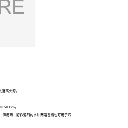
染,远离火源。
-0.15%。
左右。但用丙二醇作溶剂的水油两溶香精也可用于汽