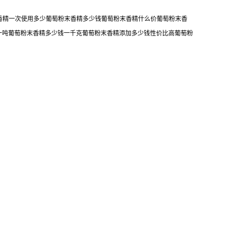
末香精一次使用多少葡萄粉末香精多少钱葡萄粉末香精什么价葡萄粉末香
一吨葡萄粉末香精多少钱一千克葡萄粉末香精添加多少钱性价比高葡萄粉