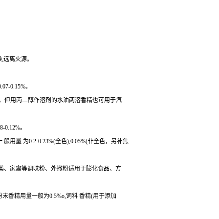
染,远离火源。
-0.15%。
左右。但用丙二醇作溶剂的水油两溶香精也可用于汽
0.12%。
为0.2-0.23%(全色),0.05%(非全色，另补焦
菜类、家禽等调味粉、外撒粉适用于膨化食品、方
粉末香精用量一般为0.5%o,饲料 香精(用于添加