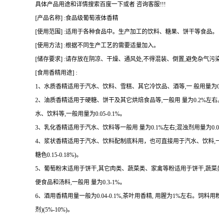
具体产品用途和详情搜索百度一下或者 咨询客服!!!
[产品名称] :食品级葡萄液体香精
[使用范围] :适用于各种食品中。生产加工的饮料、糖果、饼干等食品。
[使用方法] :根据不同生产工艺的需要适量加入。
[储存要求] :请存放在阴凉、干燥、通风处,不得混装、倒置,避免杂气污
[食用香精用途] :
1、水质香精适用于汽水、饮料、雪糕、其它冷饮品、酒等,一 般用量为0.07
2、油质香精适用于硬糖、饼干及其它烘焙食品等,一般用 量为0.2%
水、饮料等,一般用量为0.05-0.1%。
3、乳化香精适用于汽水、饮料等一般用 量为0.1%左右;混浊剂用量为0.08-
4、浆状香精适用于汽水、饮料配制底料用，也可直接用于汽水、饮料,一 般用量 
糖色0.15-0.18%)。
5、葡萄粉末适用于饼干,其它肉类、蔬菜类、家禽等粉适用于饼干,蔬
便食品和汤料,一般用 量为0.3-1%。
6、酒用香精用量一般为0.04-0.1%,茶叶用香精, 用腥为1%左右。饲料用
剂)(5%-10%)。