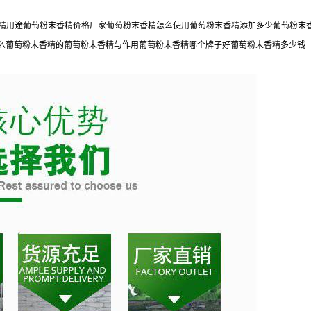
末香精用途葡萄粉末香精价格厂家葡萄粉末香精怎么使用葡萄粉末香精添加多少葡萄粉
么葡萄粉末香精的葡萄粉末香精与作用葡萄粉末香精哪个牌子好葡萄粉末香精多少钱