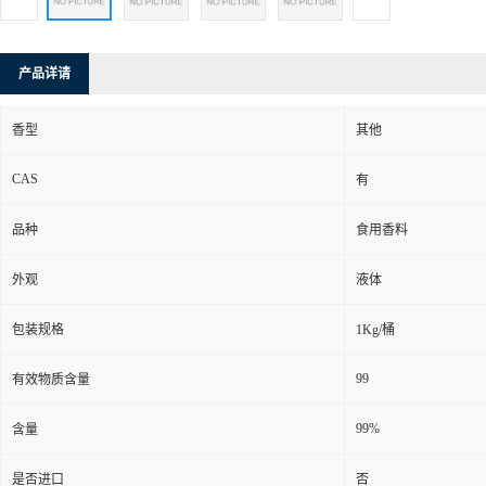
产品详请
香型
其他
CAS
有
品种
食用香料
外观
液体
包装规格
1Kg/桶
99
有效物质含量
99%
含量
是否进口
否