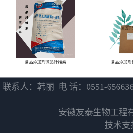
食品添加剂微晶纤维素
食品添加剂
联系人：韩丽 电 话：0551-6566
安徽友泰生物工程
技术支