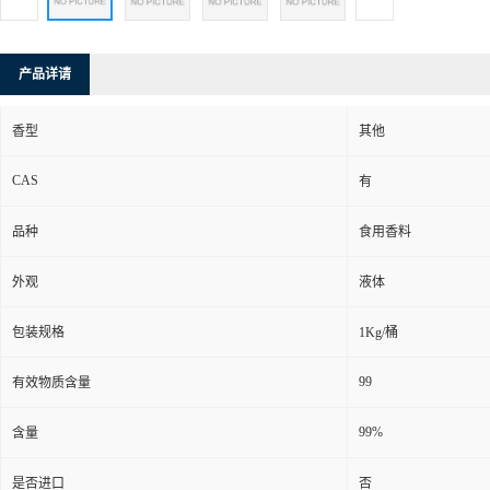
产品详请
香型
其他
CAS
有
品种
食用香料
外观
液体
包装规格
1Kg/桶
99
有效物质含量
99%
含量
是否进口
否