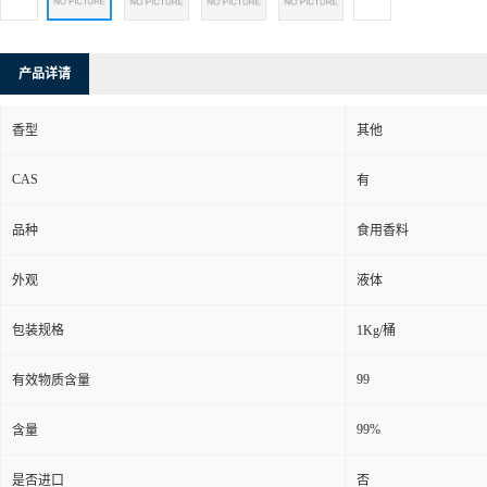
产品详请
香型
其他
CAS
有
品种
食用香料
外观
液体
包装规格
1Kg/桶
99
有效物质含量
99%
含量
是否进口
否