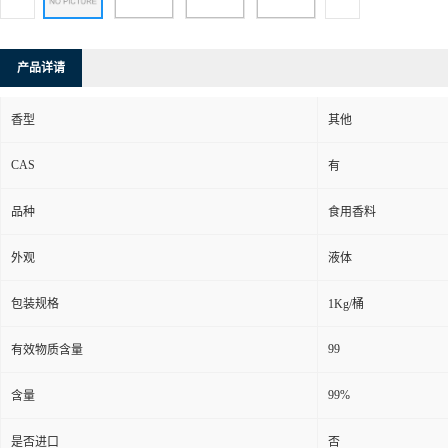
产品详请
香型
其他
CAS
有
品种
食用香料
外观
液体
包装规格
1Kg/桶
99
有效物质含量
99%
含量
是否进口
否