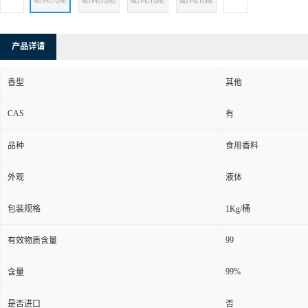
产品详请
香型
其他
CAS
有
品种
食用香料
外观
液体
包装规格
1Kg/桶
99
有效物质含量
99%
含量
是否进口
否