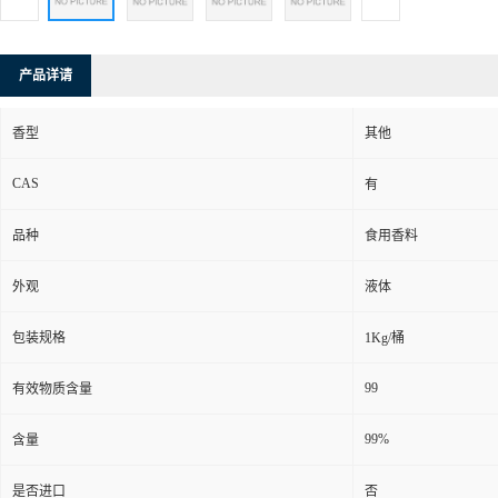
产品详请
香型
其他
CAS
有
品种
食用香料
外观
液体
包装规格
1Kg/桶
99
有效物质含量
99%
含量
是否进口
否