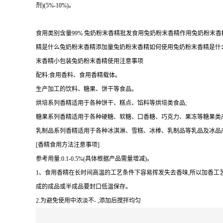
剂)(5%-10%)。
食用类别含量99% 兔奶粉末香精批发食用兔奶粉末香精作用兔奶粉
精是什么兔奶粉末香精添加量兔奶粉末香精如何使用兔奶粉末香精是什
末香精小包装兔奶粉末香精使用注意事项
配料:食用香料、食用香精载体。
生产加工的饮料、糖果、饼干等食品。
烘培系列香精适用于各种饼干、糕点、馅料等烘培类食品;
糖果系列香精适用于各种硬糖、软糖、口香糖、巧克力、果冻等糖果类产
乳制品系列香精适用于各种冰淇淋、雪糕、冰棒、乳制品等乳品及冰品产
[香精食用方法注意事项]
参考用量:0.1-0.5%(具体根据产品需量增减)。
1、食用香精在长时间高温的工艺条件下容易挥发失去香味,所以加香工
成的成品或半成品要封口低温保存。
2.为避免使用中浓淡不- ,添加后搅拌均匀