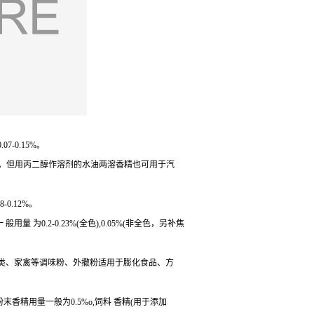
-0.15%。
左右。但用丙二醇作溶剂的水油两溶香精也可用于汽
0.12%。
为0.2-0.23%(全色),0.05%(非全色，另补焦
菜类、家禽等调味粉、外撒粉适用于膨化食品、方
粉末香精用量一般为0.5%o,饲料 香精(用于添加