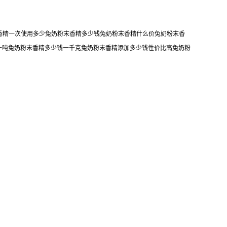
末香精一次使用多少兔奶粉末香精多少钱兔奶粉末香精什么价兔奶粉末香
一吨兔奶粉末香精多少钱一千克兔奶粉末香精添加多少钱性价比高兔奶粉