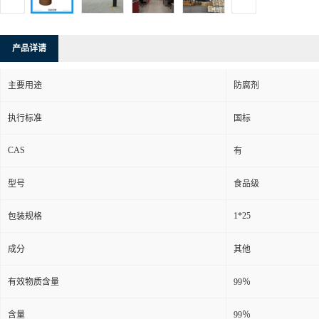
产品详请
主要用途
防腐剂
执行标准
国标
CAS
有
型号
食品级
1*25
包装规格
成分
其他
有效物质含量
99％
含量
99％