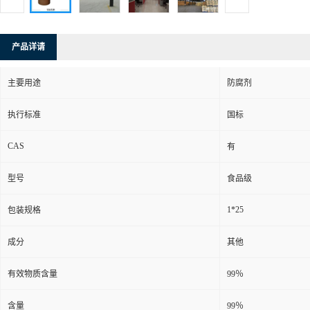
产品详请
主要用途
防腐剂
执行标准
国标
CAS
有
型号
食品级
1*25
包装规格
成分
其他
有效物质含量
99％
含量
99％