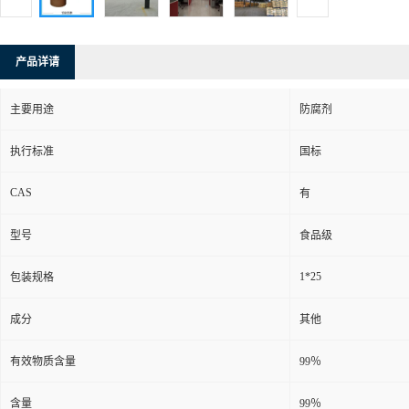
产品详请
主要用途
防腐剂
执行标准
国标
CAS
有
型号
食品级
1*25
包装规格
成分
其他
有效物质含量
99％
含量
99％